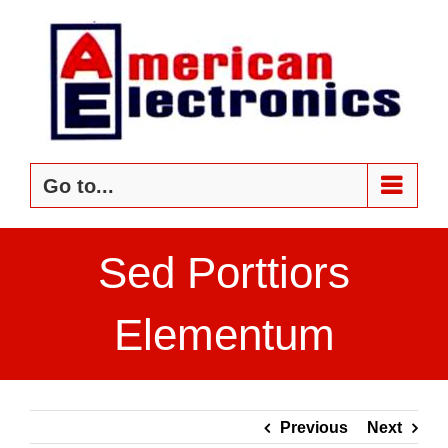
Skip
to
content
Go to...
Sed Porttiors
Elementum
Previous
Next