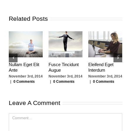
Related Posts
Nullam Eget Elit
Fusce Tincidunt
Eleifend Eget
C
Ante
Augue
Interdum
I
November 3rd, 2014
November 3rd, 2014
November 3rd, 2014
N
|
0 Comments
|
0 Comments
|
0 Comments
|
Leave A Comment
Comment