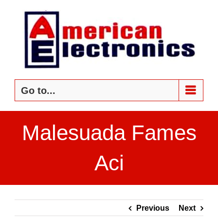
Skip
to
content
Go to...
Malesuada Fames
Aci
Previous
Next