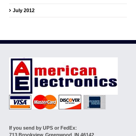
July 2012
If you send by UPS or FedEx:
713 Brookview, Greenwood, IN 46142