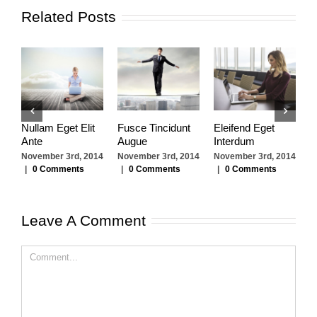
Related Posts
Nullam Eget Elit
Fusce Tincidunt
Eleifend Eget
C
Ante
Augue
Interdum
I
November 3rd, 2014
November 3rd, 2014
November 3rd, 2014
N
|
0 Comments
|
0 Comments
|
0 Comments
|
Leave A Comment
Comment