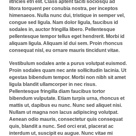
iltricies etri elit. Class aptent taciti sociosqu ad
litora torquent per conubia nostra, per inceptos
himenaeos. Nulla nunc dui, tristique in semper vel,
congue sed ligula. Nam dolor ligula, faucibus id
sodales in, auctor fringilla libero. Pellentesque
pellentesque tempor tellus eget hendrerit. Morbi id
aliquam ligula. Aliquam id dui sem. Proin rhoncus
consequat nisl, eu ornare mauris tincidunt vitae.
Vestibulum sodales ante a purus volutpat euismod.
Proin sodales quam nec ante sollicitudin lacinia. Ut
egestas bibendum tempor. Morbi non nibh sit amet
ligula blandit ullamcorper in nec risus.
Pellentesque fringilla diam faucibus tortor
bibendum vulputate. Etiam turpis urna, rhoncus et
mattis ut, dapibus eu nunc. Nunc sed aliquet nisi.
Nullam ut magna non lacus adipiscing volutpat.
Aenean odio mauris, consectetur quis consequat
quis, blandit a nunc. Sed orci erat, placerat ac
interdum ut, suscipit eu augue. Nunc vitae mi