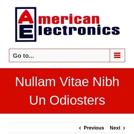
Skip
to
content
Go to...
Nullam Vitae Nibh
Un Odiosters
Previous
Next