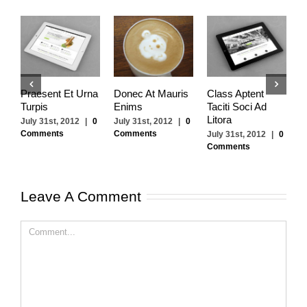
Praesent Et Urna
Donec At Mauris
Class Aptent
P
Turpis
Enims
Taciti Soci Ad
Q
Litora
S
July 31st, 2012
|
0
July 31st, 2012
|
0
Comments
Comments
July 31st, 2012
|
0
J
Comments
C
Leave A Comment
Comment