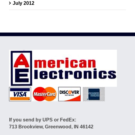
July 2012
If you send by UPS or FedEx:
713 Brookview, Greenwood, IN 46142