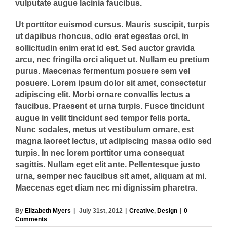
vulputate augue lacinia faucibus.
Ut porttitor euismod cursus. Mauris suscipit, turpis
ut dapibus rhoncus, odio erat egestas orci, in
sollicitudin enim erat id est. Sed auctor gravida
arcu, nec fringilla orci aliquet ut. Nullam eu pretium
purus. Maecenas fermentum posuere sem vel
posuere. Lorem ipsum dolor sit amet, consectetur
adipiscing elit. Morbi ornare convallis lectus a
faucibus. Praesent et urna turpis. Fusce tincidunt
augue in velit tincidunt sed tempor felis porta.
Nunc sodales, metus ut vestibulum ornare, est
magna laoreet lectus, ut adipiscing massa odio sed
turpis. In nec lorem porttitor urna consequat
sagittis. Nullam eget elit ante. Pellentesque justo
urna, semper nec faucibus sit amet, aliquam at mi.
Maecenas eget diam nec mi dignissim pharetra.
By
Elizabeth Myers
|
July 31st, 2012
|
Creative
,
Design
|
0
Comments