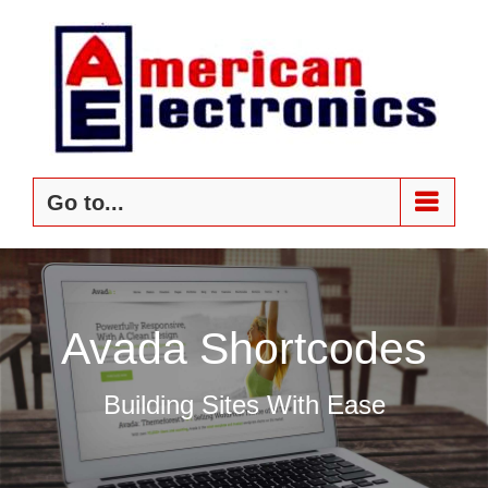
Skip
to
content
Go to...
Avada Shortcodes
Building Sites With Ease