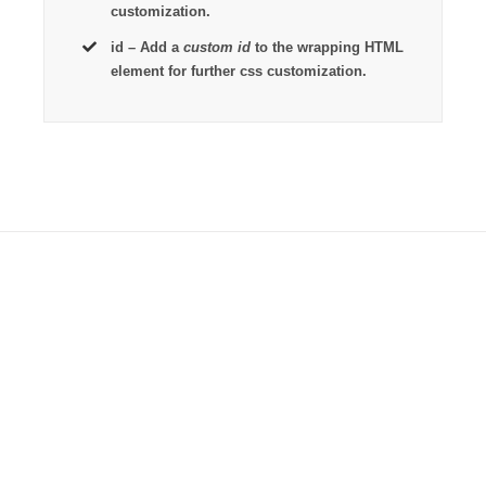
customization.
id
– Add a
custom id
to the wrapping HTML
element for further css customization.
Join The 100,000+
Satisfied Avada Users!
BUY AVADA NOW!