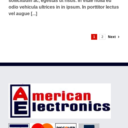
sollicitudin ac, egestas ut risus. In vitae nulla eu
odio vehicula ultrices in in ipsum. In porttitor lectus
vel augue [...]
1
2
Next